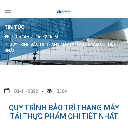
Toggle
navigation
TIN TỨC
Tin Tức
Tin Kỹ Thuật
QUY TRÌNH BẢO TRÌ THANG MÁY TẢI THỰC PHẨM CHI TIẾT
NHÁT
03-11-2022
3364
QUY TRÌNH BẢO TRÌ THANG MÁY
TẢI THỰC PHẨM CHI TIẾT NHÁT