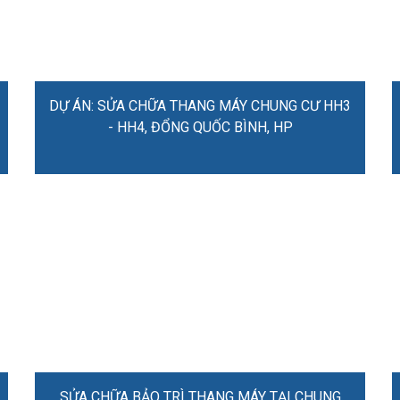
DỰ ÁN: SỬA CHỮA THANG MÁY CHUNG CƯ HH3
- HH4, ĐỔNG QUỐC BÌNH, HP
SỬA CHỮA BẢO TRÌ THANG MÁY TẠI CHUNG