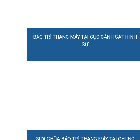
BẢO TRÌ THANG MÁY TẠI CỤC CẢNH SÁT HÌNH
SỰ
SỬA CHỮA BẢO TRÌ THANG MÁY TẠI CHUNG