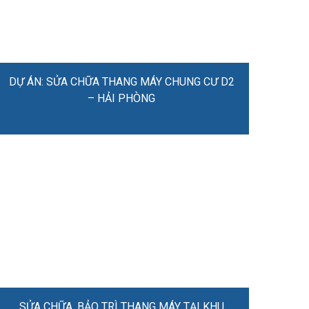
DỰ ÁN: SỬA CHỮA THANG MÁY CHUNG CƯ D2
– HẢI PHÒNG
SỬA CHỮA, BẢO TRÌ THANG MÁY TẠI KHU