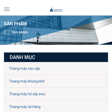
Toggle
navigation
SẢN PHẨM
Sản phẩm
DANH MỤC
Thang máy cao cấp
Thang máy khung kính
Thang máy hố xây inox
Thang máy tải hàng