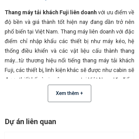
Thang máy tải khách Fuji liên doanh
với ưu điểm về
độ bền và giá thành tốt hiện nay đang dần trở nên
phổ biến tại Việt Nam.
Thang máy liên doanh với đặc
điểm chỉ nhập khẩu các thiết bị như máy kéo, hệ
thống điều khiển và các vật liệu cấu thành thang
máy...từ thương hiệu nổi tiếng thang máy tải khách
Fuji, các thiết bị, linh kiện khác sẽ được như cabin sẽ
được thiết kế và gia công ngay tại Việt Nam. Ưu điểm
nổi bật của thang máy Fuji liên doanh đó là:
Xem thêm +
Thang máy tải khách Fuji liên doanh phù hợp cho
mọi công trình
: Yếu tố linh hoạt, tiết kiệm diện tích
Dự án liên quan
hay linh hoạt kích thước là điểm lợi thế cho thang
máy tải khách Fuji cho các công trình nâng cấp cải