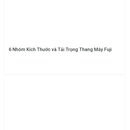
Xem thêm: Phiên bản Thang máy Fuji 450kg liên
doanh phiên bản tiêu chuẩn tại đây!
Thông số kỹ thuật thang máy Fuji
350kg liên doanh phiên bản Cao Cấp
6 Nhóm Kích Thước và Tải Trọng Thang Máy Fuji
Tải trọng
350Kg
FUJI –
THAILAND, FUJI
Máy kéo
– KOREA Công
suất 3.1 KW
Tủ điện
5.5 KW
Tốc độ
60 m/ph
Kích thước hố