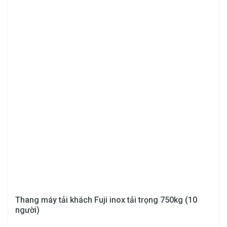
📍 Địa chỉ: LK 03-03, Khu Đô Thị Hinode Royal Park,
Xã Kim Chung, Huyện Hoài Đức, Hà Nội
🌐 Theo dõi Đông Đô tại
D.D-Omnichannel
Thang máy tải khách Fuji inox tải trọng 750kg (10
người)