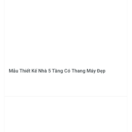
1600 x 1750
thang máy
Điều khiển
VXL VVVF
Kích thước
W = 900 – 1200 D
Cabin
= 1000 – 1200
CO 700 – 800
Kích thước cửa
Số tầng phục vụ
2 - 15 tầng
Mẫu Thiết Kế Nhà 5 Tầng Có Thang Máy Đẹp
Hành trình
Thực tế
Cáp thép loại chuyên
Cáp tải
dùng cho thang máy
nhập khẩu Hàn Quốc
RAY MAZINI –
Công nghệ Italia