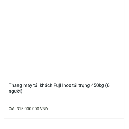
[Tư vấn lắp đặt thang máy Tải khách - thang máy
gia đình]
Thang máy tải khách Fuji inox tải trọng 450kg (6
người)
Ưu đãi lắp đặt thang máy 450kg
Giá:
315.000.000 VNĐ
Thông tin về chúng tôi:
📞 Hotline:
086 504 3686