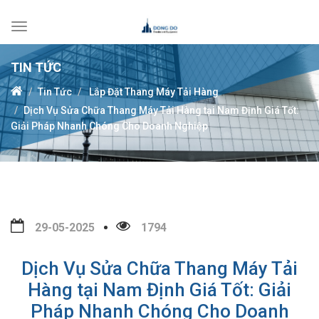
Toggle
navigation
TIN TỨC
Tin Tức
Lắp Đặt Thang Máy Tải Hàng
Dịch Vụ Sửa Chữa Thang Máy Tải Hàng tại Nam Định Giá Tốt:
Giải Pháp Nhanh Chóng Cho Doanh Nghiệp
29-05-2025
1794
Dịch Vụ Sửa Chữa Thang Máy Tải
Hàng tại Nam Định Giá Tốt: Giải
Pháp Nhanh Chóng Cho Doanh