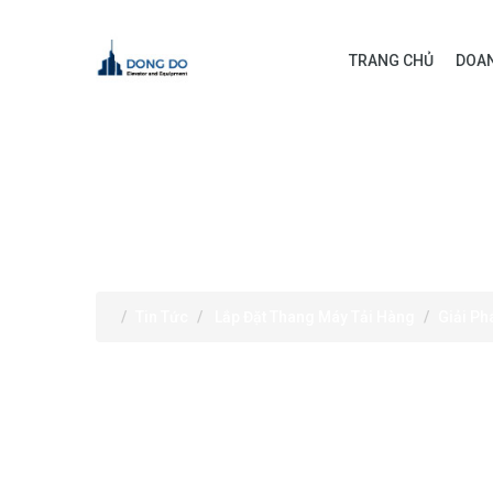
TRANG CHỦ
DOAN
TIN TỨC
Tin Tức
Lắp Đặt Thang Máy Tải Hàng
Giải Ph