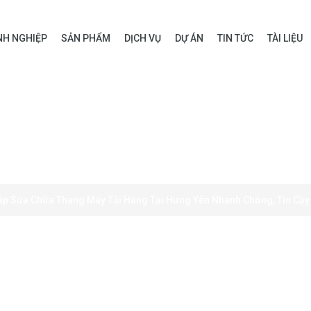
H NGHIỆP
SẢN PHẨM
DỊCH VỤ
DỰ ÁN
TIN TỨC
TÀI LIỆU
áp Sửa Chữa Thang Máy Tải Hàng Tại Hưng Yên Nhanh Chóng, Tin Cậy