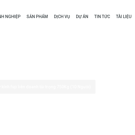
H NGHIỆP
SẢN PHẨM
DỊCH VỤ
DỰ ÁN
TIN TỨC
TÀI LIỆU
kính fuji liên doanh tải trọng 750Kg (10 Người)