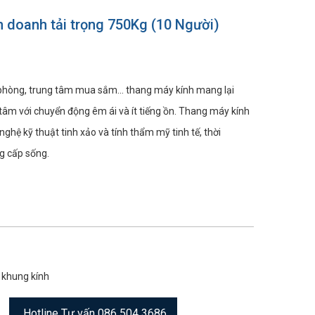
ên doanh tải trọng 750Kg (10 Người)
 phòng, trung tâm mua sắm... thang máy kính mang lại
 tâm với chuyển động êm ái và ít tiếng ồn. Thang máy kính
nghệ kỹ thuật tinh xảo và tính thẩm mỹ tinh tế, thời
g cấp sống.
khung kính
Hotline Tư vấn 086 504 3686