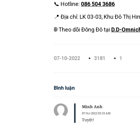
📞 Hotline:
086 504 3686
📍 Địa chỉ: LK 03-03, Khu Đô Thị H
🌐 Theo dõi Đông Đô tại
D.D-Omnic
07-10-2022
3181
1
Bình luận
Minh Anh
07 Oct 2022 03:33 AM
Tuyệt!