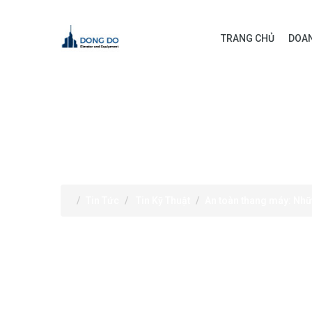
TRANG CHỦ
DOAN
TIN TỨC
Tin Tức
Tin Kỹ Thuật
An toàn thang máy: Nhữ