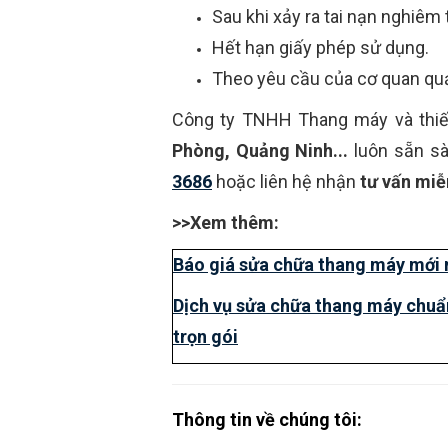
Sau khi xảy ra tai nạn nghiêm
Hết hạn giấy phép sử dụng.
Theo yêu cầu của cơ quan quả
Công ty TNHH Thang máy và thiế
Phòng, Quảng Ninh...
luôn sẵn sà
3686
hoặc liên hệ nhận
tư vấn miễ
>>Xem thêm:
Báo giá sửa chữa thang máy mới 
Dịch vụ sửa chữa thang máy chuẩ
trọn gói
Thông tin về chúng tôi: