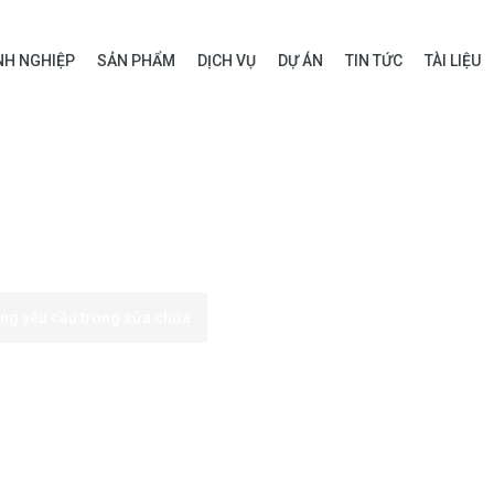
H NGHIỆP
SẢN PHẨM
DỊCH VỤ
DỰ ÁN
TIN TỨC
TÀI LIỆU
ng yêu cầu trong sửa chữa