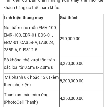
linh kiện cơ bản chính hãng Fuji thay thế mới để
khách hàng có thế tham khảo:
Linh kiện thang máy
Giá thành
Nút bấm các mẫu EMV-100,
EMR-100, EBR-01, EBS-01,
290,000.00
EBM-01, CA35B-A, LA3024,
288B.A, SJ9812-5
Bộ khống chế vượt tốc trên
3,270,000.00
các loại từ 0.5m/s-2.0m/s
Má phanh 8K hoặc 13K (kèm
8,200,000.00
theo phụ kiện)
Thanh an toàn cảm ứng
4,250,000.00
(PhotoCell Thanh)