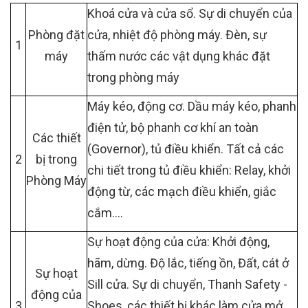
Khoá cửa và cửa sổ. Sự di chuyển của
Phòng đặt
cửa, nhiệt độ phòng máy. Đèn, sự
1
máy
thấm nước các vật dụng khác đặt
trong phòng máy
Máy kéo, động cơ. Dầu máy kéo, phanh
điện tử, bộ phanh cơ khí an toàn
Các thiết
(Governor), tủ điều khiển. Tất cả các
2
bị trong
chi tiết trong tủ điều khiển: Relay, khởi
Phòng Máy
động từ, các mạch điều khiển, giắc
cắm….
Sự hoạt động của cửa: Khởi động,
hãm, dừng. Độ lắc, tiếng ồn, Đất, cát ở
Sự hoạt
Sill cửa. Sự di chuyển, Thanh Safety -
động của
3
Shoes, các thiết bị khác làm cửa mở