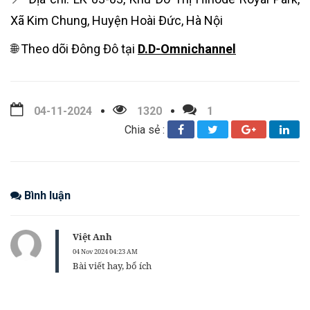
Xã Kim Chung, Huyện Hoài Đức, Hà Nội
🌐 Theo dõi Đông Đô tại
D.D-Omnichannel
04-11-2024
1320
1
Chia sẻ :
Bình luận
Việt Anh
04 Nov 2024 04:23 AM
Bài viết hay, bổ ích