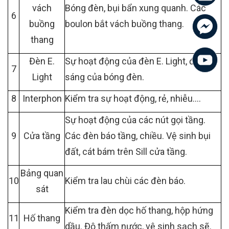
vách
Bóng đèn, bụi bẩn xung quanh. Các
6
buồng
boulon bắt vách buồng thang.
thang
Đèn E.
Sự hoạt động của đèn E. Light, độ
7
Light
sáng của bóng đèn.
8
Interphon
Kiểm tra sự hoạt động, rẻ, nhiễu….
Sự hoạt động của các nút gọi tầng.
9
Cửa tầng
Các đèn báo tầng, chiều. Vệ sinh bụi
đất, cát bám trên Sill cửa tầng.
Bảng quan
10
Kiểm tra lau chùi các đèn báo.
sát
Kiểm tra đèn dọc hố thang, hộp hứng
11
Hố thang
dầu. Độ thấm nước, vệ sinh sạch sẽ.