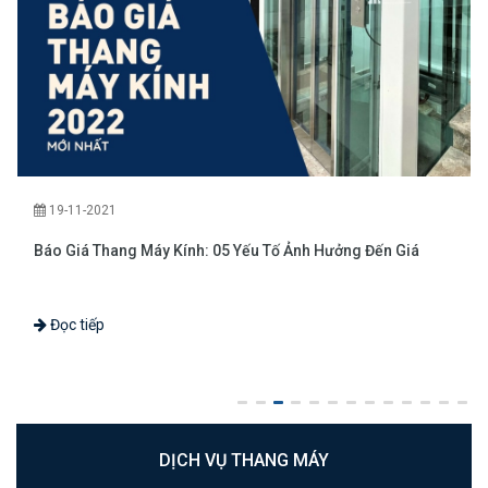
11-2021
22-11-2
Giá Thang Máy Kính: 05 Yếu Tố Ảnh Hưởng Đến Giá
Thang Máy
Tạo
 tiếp
Đọc tiế
DỊCH VỤ THANG MÁY