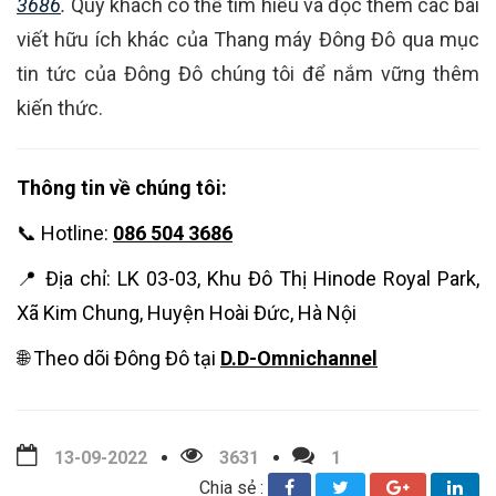
3686
.
Quý khách có thể tìm hiểu và đọc thêm các bài
viết hữu ích khác của Thang máy Đông Đô qua mục
tin tức của Đông Đô chúng tôi để nắm vững thêm
kiến thức.
Thông tin về chúng tôi:
📞 Hotline:
086 504 3686
📍 Địa chỉ: LK 03-03, Khu Đô Thị Hinode Royal Park,
Xã Kim Chung, Huyện Hoài Đức, Hà Nội
🌐 Theo dõi Đông Đô tại
D.D-Omnichannel
13-09-2022
3631
1
Chia sẻ :