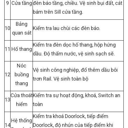
9
Cửa tầng
đèn báo tầng, chiều. Vệ sinh bụi đất, cát
bám trên Sill cửa tầng.
Bảng
10
Kiểm tra lau chùi các đèn báo.
quan sát
Kiểm tra đèn dọc hố thang, hộp hứng
11
Hố thang
dầu. Độ thấm nước, vệ sinh sạch sẽ.
Nóc
Vệ sinh công nghiệp, đổ thêm dầu bôi
12
buồng
trơn Rail. Vệ sinh toàn bộ
thang
Cửa thoát
Kiểm tra sự hoạt động, khoá, Switch an
13
hiểm
toàn
Kiểm tra khoá Doorlock, tiếp điểm
Hệ thống
14
Doorlock, độ nhún của tiếp điểm khi