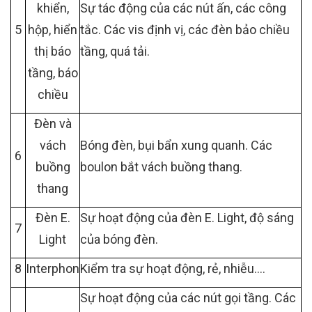
khiển,
Sự tác động của các nút ấn, các công
5
hộp, hiển
tắc. Các vis định vị, các đèn bảo chiều
thị báo
tầng, quá tải.
tầng, báo
chiều
Đèn và
vách
Bóng đèn, bụi bẩn xung quanh. Các
6
buồng
boulon bắt vách buồng thang.
thang
Đèn E.
Sự hoạt động của đèn E. Light, độ sáng
7
Light
của bóng đèn.
8
Interphon
Kiểm tra sự hoạt động, rẻ, nhiễu….
Sự hoạt động của các nút gọi tầng. Các