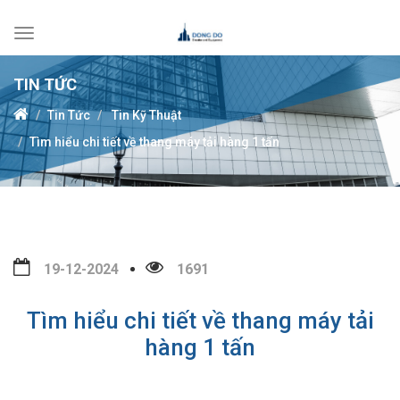
Toggle
navigation
TIN TỨC
Tin Tức
Tin Kỹ Thuật
Tìm hiểu chi tiết về thang máy tải hàng 1 tấn
19-12-2024
1691
Tìm hiểu chi tiết về thang máy tải
hàng 1 tấn