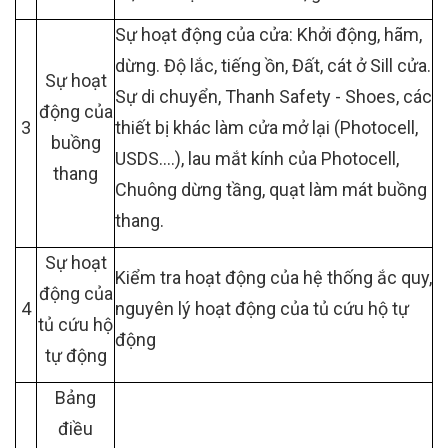
Sự hoạt động của cửa: Khởi động, hãm,
dừng. Độ lắc, tiếng ồn, Đất, cát ở Sill cửa.
Sự hoạt
Sự di chuyển, Thanh Safety - Shoes, các
động của
3
thiết bị khác làm cửa mở lại (Photocell,
buồng
USDS….), lau mắt kính của Photocell,
thang
Chuông dừng tầng, quạt làm mát buồng
thang.
Sự hoạt
Kiểm tra hoạt động của hệ thống ắc quy,
động của
4
nguyên lý hoạt động của tủ cứu hộ tự
tủ cứu hộ
động
tự động
Bảng
điều