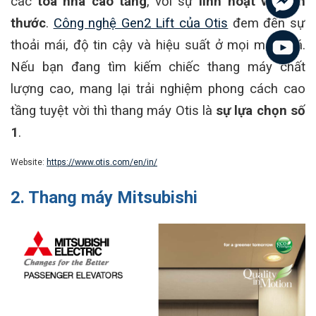
các
tòa nhà cao tầng
, với sự
linh hoạt về kích
thước
.
Công nghệ Gen2 Lift của Otis
đem đến sự
thoải mái, độ tin cậy và hiệu suất ở mọi mức giá.
Nếu bạn đang tìm kiếm chiếc thang máy chất
lượng cao, mang lại trải nghiệm phong cách cao
tầng tuyệt vời thì thang máy Otis là
sự lựa chọn số
1
.
Website:
https://www.otis.com/en/in/
2. Thang máy Mitsubishi