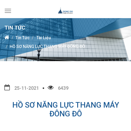
Toggle
navigation
TIN TỨC
Tin Tức
Tài Liệu
HỒ SƠ NĂNG LỰC THANG MÁY ĐÔNG ĐÔ
25-11-2021
6439
HỒ SƠ NĂNG LỰC THANG MÁY
ĐÔNG ĐÔ